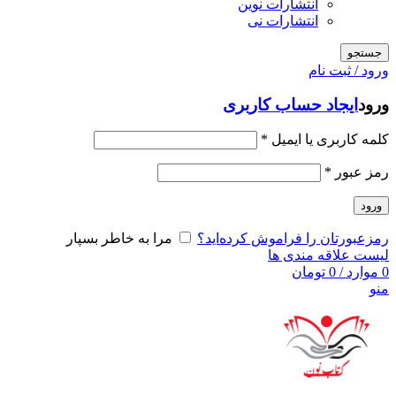
انتشارات نوین
انتشارات نی
جستجو
ورود / ثبت نام
ورود
ایجاد حساب کاربری
کلمه کاربری یا ایمیل
*
رمز عبور
*
ورود
رمزعبورتان را فراموش کرده‌اید؟
مرا به خاطر بسپار
لیست علاقه مندی ها
0
موارد
/
0
تومان
منو