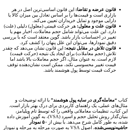
قانون عرضه و تقاضا:
این قانون اساسی‌ترین اصل در هر
بازاری است و قیمت‌ها را بر اساس تعادل بین میزان کالا یا
دارایی موجود و تمایل خریداران تعیین می‌کند.
قانون علت و معلول:
هر حرکت قیمتی (معلول) دلیلی (علت)
دارد. این علت می‌تواند شامل حجم معاملات، اخبار مهم یا
تغییر در احساسات بازار باشد. گوین معتقد است که با بررسی
دقیق نمودارها، می‌توان این علل پنهان را کشف کرد.
قانون تلاش در مقابل نتیجه:
این قانون نشان می‌دهد که چقدر
تلاش (حجم معاملات) برای ایجاد یک نتیجه (حرکت قیمت)
لازم است. به عنوان مثال، اگر حجم معاملات بالا باشد اما
قیمت تغییر محسوسی نکند، ممکن است نشان‌دهنده توقف
حرکت قیمت توسط پول هوشمند باشد.
کتاب
“معامله‌گری در سایه پول هوشمند”
با ارائه توضیحات و
مثال‌های عملی، یک راهنمای کاربردی برای درک بهتر بازار است.
این کتاب، تنظیمات معاملاتی واقعی را که توسط تام ویلیامز،
بنیان‌گذار روش تحلیل حجم و اسپرد (VSA)، به گوین آموزش داده
شده، به طور کامل شرح می‌دهد. با بیش از
۵۰ نمودار
حاشیه‌نویسی‌شده
، اصول VSA به صورت مرحله به مرحله و نمودار