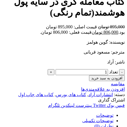
کتاب معامله گری در سایه پول
هوشمند(تمام رنگی)
895,000
تومان
قیمت اصلی: 895,000 تومان
بود.
806,000
تومان
قیمت فعلی: 806,000 تومان.
نویسنده: گوین هولمز
مترجم: مسعود قربانی
ناشر: آراد
تعداد
افزودن به سبد خرید
مقایسه
افزودن به علاقه‌مندی‌ها
دسته:
انتشارات آراد
,
کتاب های بورس
,
کتاب های چاپ اول
اشتراک گذاری
فیس بوک
Twitter
پینترست
لینکدین
تلگرام
توضیحات
توضیحات تکمیلی
نظرات (0)