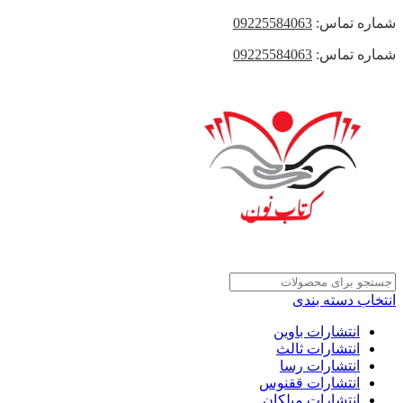
شماره تماس:
09225584063
شماره تماس:
09225584063
انتخاب دسته بندی
انتشارات باوین
انتشارات ثالث
انتشارات رسا
انتشارات ققنوس
انتشارات میلکان