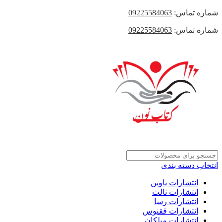
شماره تماس:
09225584063
شماره تماس:
09225584063
انتخاب دسته بندی
انتشارات باوین
انتشارات ثالث
انتشارات رسا
انتشارات ققنوس
انتشارات میلکان