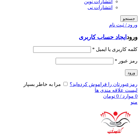
انتشارات نوین
انتشارات نی
جستجو
ورود / ثبت نام
ورود
ایجاد حساب کاربری
کلمه کاربری یا ایمیل
*
رمز عبور
*
ورود
رمزعبورتان را فراموش کرده‌اید؟
مرا به خاطر بسپار
لیست علاقه مندی ها
0
موارد
/
0
تومان
منو