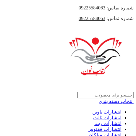
شماره تماس:
09225584063
شماره تماس:
09225584063
انتخاب دسته بندی
انتشارات باوین
انتشارات ثالث
انتشارات رسا
انتشارات ققنوس
انتشارات میلکان