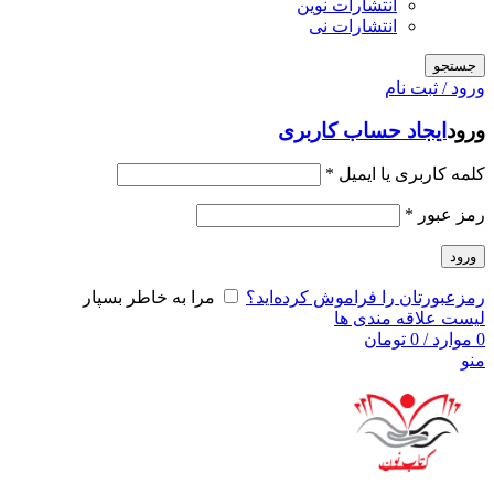
انتشارات نوین
انتشارات نی
جستجو
ورود / ثبت نام
ورود
ایجاد حساب کاربری
کلمه کاربری یا ایمیل
*
رمز عبور
*
ورود
رمزعبورتان را فراموش کرده‌اید؟
مرا به خاطر بسپار
لیست علاقه مندی ها
0
موارد
/
0
تومان
منو