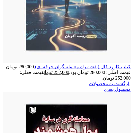
کتاب کاورد کال (نقشه راه معامله گران حرفه ای)
280,000
تومان
قیمت اصلی: 280,000 تومان بود.
252,000
تومان
قیمت فعلی:
252,000 تومان.
بازگشت به محصولات
محصول بعدی