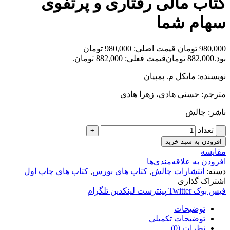
کتاب مالی رفتاری و پرتفوی
سهام شما
980,000
تومان
قیمت اصلی: 980,000 تومان
بود.
882,000
تومان
قیمت فعلی: 882,000 تومان.
نویسنده: مایکل م. پمپیان
مترجم: حسنی هادی، زهرا هادی
ناشر: چالش
تعداد
افزودن به سبد خرید
مقایسه
افزودن به علاقه‌مندی‌ها
دسته:
انتشارات چالش
,
کتاب های بورس
,
کتاب های چاپ اول
اشتراک گذاری
فیس بوک
Twitter
پینترست
لینکدین
تلگرام
توضیحات
توضیحات تکمیلی
نظرات (0)