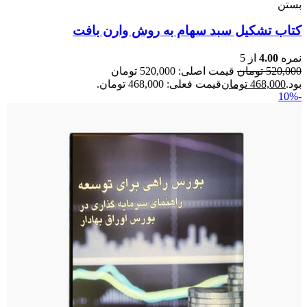
بستن
کتاب تشکیل سبد سهام به روش وارن بافت
نمره
4.00
از 5
520,000
تومان
قیمت اصلی: 520,000 تومان
بود.
468,000
تومان
قیمت فعلی: 468,000 تومان.
-10%