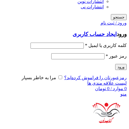
انتشارات نوین
انتشارات نی
جستجو
ورود / ثبت نام
ورود
ایجاد حساب کاربری
کلمه کاربری یا ایمیل
*
رمز عبور
*
ورود
رمزعبورتان را فراموش کرده‌اید؟
مرا به خاطر بسپار
لیست علاقه مندی ها
0
موارد
/
0
تومان
منو