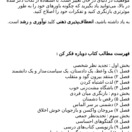
موفقیت در دنیای در حال تغییر است. با استفاده از نکات ذکر شده
در بالا، می‌توانید یاد بگیرید که چگونه باورهای خود را به طور
موثرتری بازنگری کنید و تفکرات خود را اصلاح کنید.
به یاد داشته باشید،
انعطاف‌پذیری ذهنی
کلید
نوآوری
و
رشد
است.
فهرست مطالب کتاب دوباره فکر کن :
بخش اول : تجدید نظر شخصی
فصل ۱) یک واعظ، یک دادستان، یک سیاست‌مدار و یک دانشمند
فصل ۲) منتقد بیرون گود و متقلب
فصل ۳) لذت اشتباه کردن
فصل ۴) باشگاه مشت‌زنی خوب
بخش دوم : بازنگری میان فردی
فصل ۵) رقص با دشمنان
فصل ۶) دشمنی بر سر الماس
فصل ۷) مروجان واکسن و بازجویان خوش اخلاق
بخش سوم : تجدیدنظر جمعی
فصل ۸) گفتگوهای احساسی
فصل ۹) بازنویسی کتاب‌های درسی