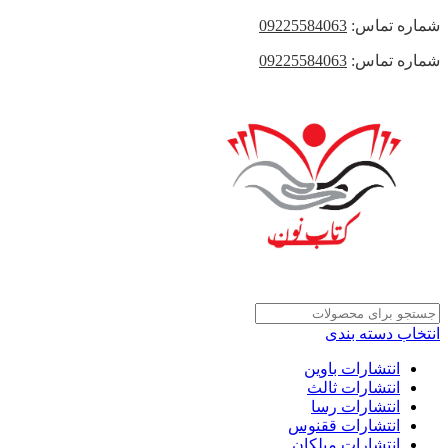
شماره تماس:
09225584063
شماره تماس:
09225584063
انتخاب دسته بندی
انتشارات باوین
انتشارات ثالث
انتشارات رسا
انتشارات ققنوس
انتشارات میلکان