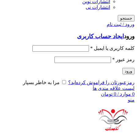
انتشارات نوین
انتشارات نی
جستجو
ورود / ثبت نام
ورود
ایجاد حساب کاربری
کلمه کاربری یا ایمیل
*
رمز عبور
*
ورود
رمزعبورتان را فراموش کرده‌اید؟
مرا به خاطر بسپار
لیست علاقه مندی ها
0
موارد
/
0
تومان
منو