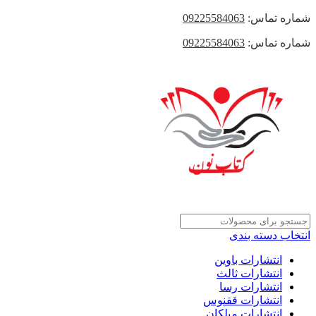
شماره تماس:
09225584063
شماره تماس:
09225584063
انتخاب دسته بندی
انتشارات باوین
انتشارات ثالث
انتشارات رسا
انتشارات ققنوس
انتشارات میلکان