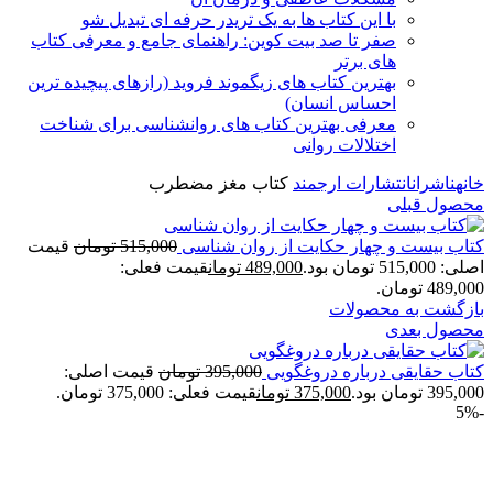
با این کتاب ها به یک تریدر حرفه ای تبدیل شو
صفر تا صد بیت کوین: راهنمای جامع و معرفی کتاب
های برتر
بهترین کتاب های زیگموند فروید (رازهای پیچیده ترین
احساس انسان)
معرفی بهترین کتاب های روانشناسی برای شناخت
اختلالات روانی
خانه
ناشران
انتشارات ارجمند
کتاب مغز مضطرب
محصول قبلی
کتاب بیست و چهار حکایت از روان شناسی
515,000
تومان
قیمت
اصلی: 515,000 تومان بود.
489,000
تومان
قیمت فعلی:
489,000 تومان.
بازگشت به محصولات
محصول بعدی
کتاب حقایقی درباره دروغگویی
395,000
تومان
قیمت اصلی:
395,000 تومان بود.
375,000
تومان
قیمت فعلی: 375,000 تومان.
-5%
برای بزرگنمایی کلیک کنید