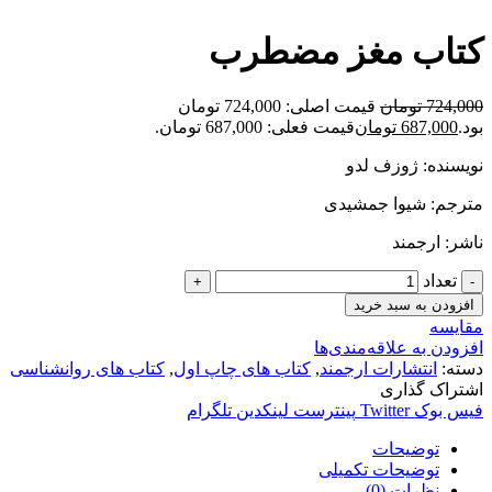
کتاب مغز مضطرب
724,000
تومان
قیمت اصلی: 724,000 تومان
بود.
687,000
تومان
قیمت فعلی: 687,000 تومان.
نویسنده: ژوزف لدو
مترجم: شیوا جمشیدی
ناشر: ارجمند
تعداد
افزودن به سبد خرید
مقایسه
افزودن به علاقه‌مندی‌ها
دسته:
انتشارات ارجمند
,
کتاب های چاپ اول
,
کتاب های روانشناسی
اشتراک گذاری
فیس بوک
Twitter
پینترست
لینکدین
تلگرام
توضیحات
توضیحات تکمیلی
نظرات (0)