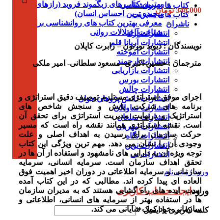
بهترین کتاب های زیگموند فروید (رازهای
کتاب های روانشناسی
348,000
تومان
پیچیده ترین احساس انسان)
کتاب های مدیریت
معرفی بهترین کتاب های روانشناسی برای
ناشران
شناخت اختلالات روانی
انتشارات آراد
انتشارات آریانا قلم
نویسندگان :
دیوید نورتون – رابرت کاپلان
انتشارات آموخته
انتشارات ارجمند
مترجمان :
حسین اکبری- مسعود سلطانی- امیر ملکی
انتشارات بازاریابی
انتشارات بورس
انتشارات چالش
اجرای موفق استراتژی مستلزم توصیف دقیق استراتژی و
انتشارات دانش پژوهان جوان
برنامه های شرکت، پایش و سنجش شاخص های
انتشارات ساوالان
استراتژیک و درنهایت مدیریت استراتژی برای تحقق آن
انتشارات مبلغان
است. نقشه استراتژی همانند نقشه راه است که مسیر
انتشارات مهربان
حرکت سازمان برای رسیدن به اهداف اصلی و علت
انتشارات نگاه
وجودی آن را نشان می دهد. مهم ترین ویژگی این کتاب
انتشارات نوین
توجه ویژه آن به دارایی های نامشهود و استفاده از آن ها در
انتشارات نی
تحقق اهداف سازمان است. سرمایه انسانی، سرمایه
سازمانی و سرمایه اطلاعاتی در دوران اخیر اهمیت فوق
ورود / ثبت نام
العاده ای پیدا کرده اند. مطالبی که در این کتاب آمده
ورود
ایجاد حساب کاربری
است، ایده های راه گشایی هستند که به مدیران سازمان
ها در استفاده بهتر از سرمایه های انسانی، اطلاعاتی و
سازمانی خود کمک شایانی می کند.
کلمه کاربری یا ایمیل
*