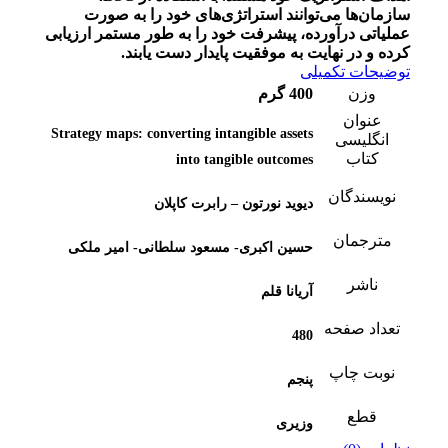
سازمان‌ها می‌توانند استراتژی‌های خود را به صورت
عملیاتی درآورده، پیشرفت خود را به طور مستمر ارزیابی
کرده و در نهایت به موفقیت پایدار دست یابند.
توضیحات تکمیلی
وزن
400 گرم
عنوان
Strategy maps: converting intangible assets
انگلیسی
کتاب
into tangible outcomes
نویسندگان
دیوید نورتون – رابرت کاپلان
مترجمان
حسین اکبری- مسعود سلطانی- امیر ملکی
ناشر
آریانا قلم
تعداد صفحه
480
نوبت چاپ
پنجم
قطع
وزیری