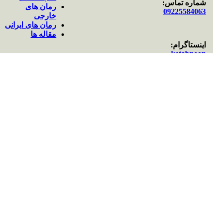
شماره تماس:
رمان های
09225584063
خارجی
رمان های ایرانی
مقاله ها
اینستاگرام:
ketabnoon
سبد خرید
خروج
خروج
شروع به تایپ کردن برای دیدن پستهایی که دنبال آن هستید.
منو
دسته بندی