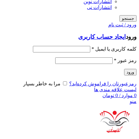
انتشارات نوین
انتشارات نی
جستجو
ورود / ثبت نام
ورود
ایجاد حساب کاربری
کلمه کاربری یا ایمیل
*
رمز عبور
*
ورود
رمزعبورتان را فراموش کرده‌اید؟
مرا به خاطر بسپار
لیست علاقه مندی ها
0
موارد
/
0
تومان
منو