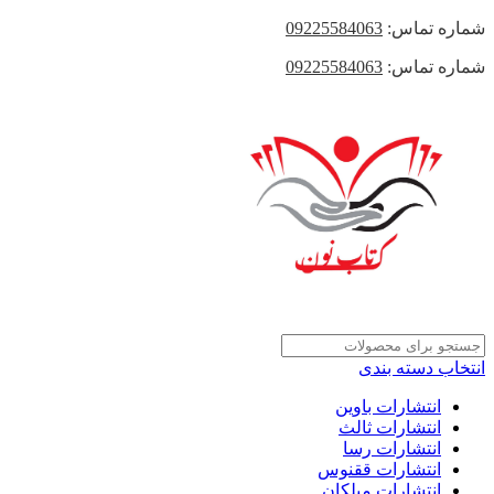
شماره تماس:
09225584063
شماره تماس:
09225584063
انتخاب دسته بندی
انتشارات باوین
انتشارات ثالث
انتشارات رسا
انتشارات ققنوس
انتشارات میلکان