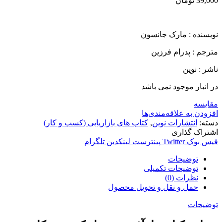
39,000
تومان
نویسنده : مارک جانسون
مترجم : پدرام فرزین
ناشر : نوین
در انبار موجود نمی باشد
مقایسه
افزودن به علاقه‌مندی‌ها
دسته:
انتشارات نوین
,
کتاب های بازاریابی (کسب و کار)
اشتراک گذاری
فیس بوک
Twitter
پینترست
لینکدین
تلگرام
توضیحات
توضیحات تکمیلی
نظرات (0)
حمل و نقل و تحویل محصول
توضیحات