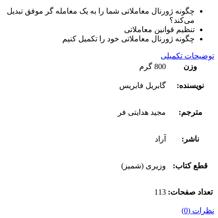
چگونه ژورنال معاملاتی شما را به یک معامله گر موفق تبدیل
می‌کند؟
تنظیم قوانین معاملاتی
چگونه ژورنال معاملاتی خود را تکمیل کنیم
توضیحات تکمیلی
وزن
800 گرم
نویسنده:
گابریل فابریس
مترجم:
مجید هدایتی فر
ناشر:
آراد
قطع کتاب:
وزیری (شمیز)
تعداد صفحات:
113
نظرات (0)