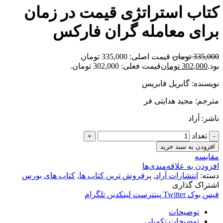
کتاب استراتژی قیمت در زمان
برای معامله گران فارکس
335,000
تومان
قیمت اصلی: 335,000 تومان
بود.
302,000
تومان
قیمت فعلی: 302,000 تومان.
نویسنده: گابریل فابریس
مترجم: مجید هدایتی فر
ناشر: آراد
تعداد
افزودن به سبد خرید
مقایسه
افزودن به علاقه‌مندی‌ها
دسته:
انتشارات آراد
,
پرفروش ترین کتاب ها
,
کتاب های بورس
اشتراک گذاری
فیس بوک
Twitter
پینترست
لینکدین
تلگرام
توضیحات
توضیحات تکمیلی