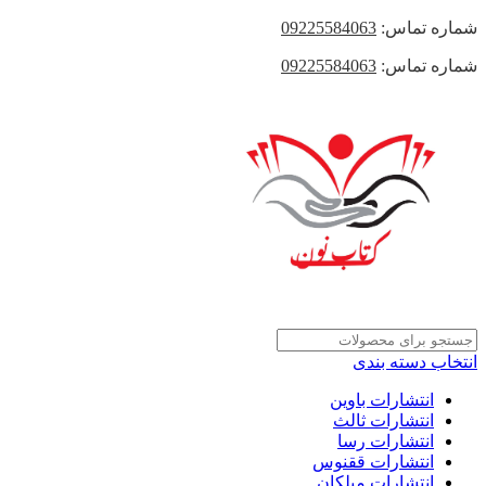
شماره تماس:
09225584063
شماره تماس:
09225584063
انتخاب دسته بندی
انتشارات باوین
انتشارات ثالث
انتشارات رسا
انتشارات ققنوس
انتشارات میلکان