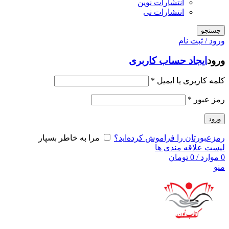
انتشارات نوین
انتشارات نی
جستجو
ورود / ثبت نام
ورود
ایجاد حساب کاربری
کلمه کاربری یا ایمیل
*
رمز عبور
*
ورود
رمزعبورتان را فراموش کرده‌اید؟
مرا به خاطر بسپار
لیست علاقه مندی ها
0
موارد
/
0
تومان
منو