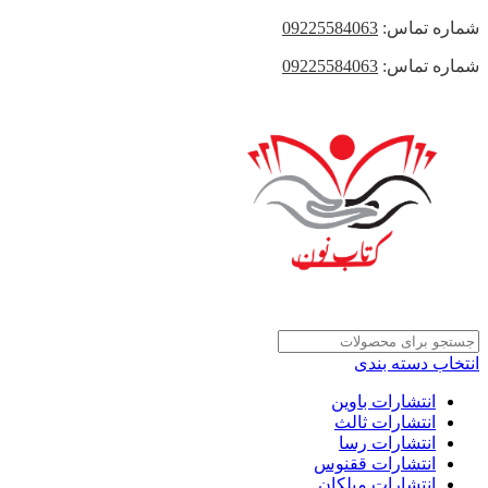
شماره تماس:
09225584063
شماره تماس:
09225584063
انتخاب دسته بندی
انتشارات باوین
انتشارات ثالث
انتشارات رسا
انتشارات ققنوس
انتشارات میلکان