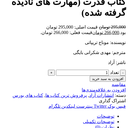
کتاب قدرت (مهارت های نادیده
گرفته شده)
295,000
تومان
قیمت اصلی: 295,000 تومان
بود.
266,000
تومان
قیمت فعلی: 266,000 تومان.
نویسنده: موناج تریپاتی
مترجم: مهدی شکرانی بایگی
ناشر: آراد
تعداد
افزودن به سبد خرید
مقایسه
افزودن به علاقه‌مندی‌ها
دسته:
انتشارات آراد
,
پرفروش ترین کتاب ها
,
کتاب های بورس
اشتراک گذاری
فیس بوک
Twitter
پینترست
لینکدین
تلگرام
توضیحات
توضیحات تکمیلی
نظرات (0)