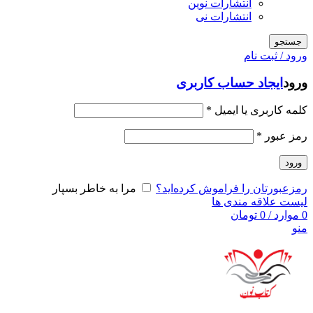
انتشارات نوین
انتشارات نی
جستجو
ورود / ثبت نام
ورود
ایجاد حساب کاربری
کلمه کاربری یا ایمیل
*
رمز عبور
*
ورود
رمزعبورتان را فراموش کرده‌اید؟
مرا به خاطر بسپار
لیست علاقه مندی ها
0
موارد
/
0
تومان
منو