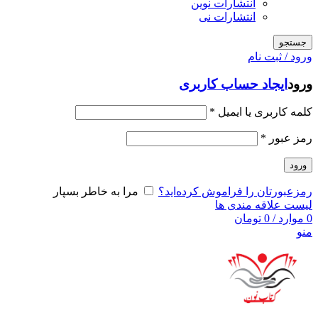
انتشارات نوین
انتشارات نی
جستجو
ورود / ثبت نام
ورود
ایجاد حساب کاربری
کلمه کاربری یا ایمیل
*
رمز عبور
*
ورود
رمزعبورتان را فراموش کرده‌اید؟
مرا به خاطر بسپار
لیست علاقه مندی ها
0
موارد
/
0
تومان
منو