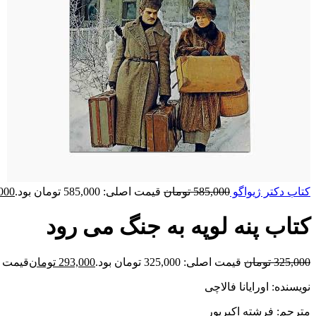
کتاب دکتر ژیواگو
585,000
تومان
قیمت اصلی: 585,000 تومان بود.
000
کتاب پنه لوپه به جنگ می رود
325,000
تومان
قیمت اصلی: 325,000 تومان بود.
293,000
تومان
قیمت فعلی: 00
نویسنده: اورایانا فالاچی
مترجم: فرشته اکبرپور