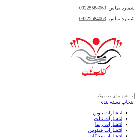
شماره تماس:
09225584063
شماره تماس:
09225584063
انتخاب دسته بندی
انتشارات باوین
انتشارات ثالث
انتشارات رسا
انتشارات ققنوس
انتشارات میلکان