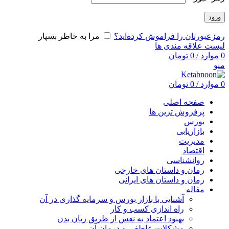
ورود
رمزعبورتان را فراموش کرده‌اید؟
مرا به خاطر بسپار
لیست علاقه مندی ها
0
موارد
/
0
تومان
منو
0
موارد
/
0
تومان
صفحه اصلی
پرفروش ترین ها
بورس
بازاریابی
مدیریت
اقتصاد
روانشناسی
رمان و داستان های خارجی
رمان و داستان های ایرانی
مقاله
آشنایی با بازار بورس و سرمایه گذاری در آن
راه اندازی کسب و کار
بهبود اعتماد به نفس از طریق زبان بدن
مشکلات عاطفی و درمان آن