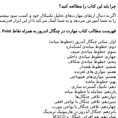
چرا باید این کتاب را مطالعه کنید؟
اگر به دنبال ارتقای مهارت‌های تحلیل تکنیکال خود و کسب سود بیشتر 
را به شما آموزش می‌دهد و به شما کمک می‌کند تا از این ابزار قدرتمند د
فهرست مطالب کتاب مهارت در چنگال اندروز به همراه نقاط X Point در بازار سرمایه :
اول: مبانی چنگال آندروز (خطوط میانه)
دوم: خطوط میانه‌ی استاندارد
سوم: خطوط میانه‌ی شیف
چهارم: خطوط میانه‌ی داخلی
پنجم: خطوط میانه‌ی شکاف
ششم: خطوط هشدار
هفتم: موازی های لغزنده
هشتم: موازی‌های فیبوناچی
نهم: خطوط ماشه
دهم: تکنیک گسترده سازی
یازدهم: معامله با خطوط میانه
دوازدهم: تلاقی چنگال‌ها
سیزدهم: تلاقی چنگال با نواحی افقی
چهاردهم: تلاقی چنگال با نواحی مورب
پانزدهم: چنگال آندروز در هارمونیک تریدینگ
شانزدهم: هم افزایی چنگال و MACD