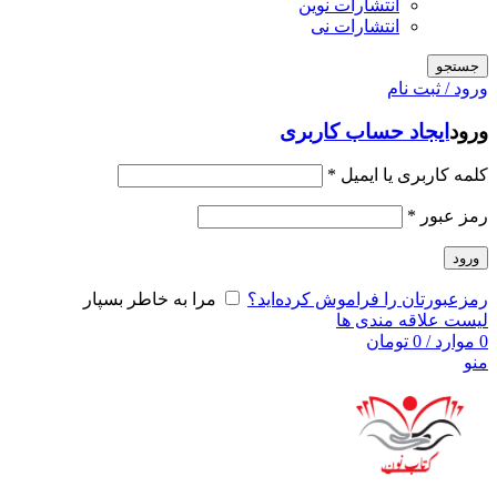
انتشارات نوین
انتشارات نی
جستجو
ورود / ثبت نام
ورود
ایجاد حساب کاربری
کلمه کاربری یا ایمیل
*
رمز عبور
*
ورود
رمزعبورتان را فراموش کرده‌اید؟
مرا به خاطر بسپار
لیست علاقه مندی ها
0
موارد
/
0
تومان
منو