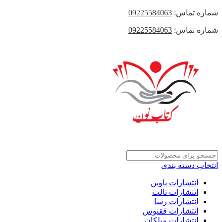
شماره تماس:
09225584063
شماره تماس:
09225584063
انتخاب دسته بندی
انتشارات باوین
انتشارات ثالث
انتشارات رسا
انتشارات ققنوس
انتشارات میلکان