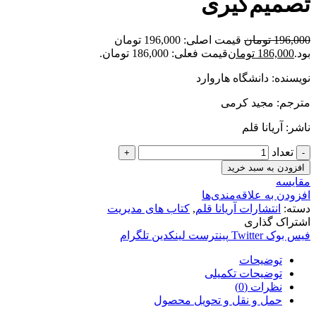
تصمیم‌گیری
196,000
تومان
قیمت اصلی: 196,000 تومان
بود.
186,000
تومان
قیمت فعلی: 186,000 تومان.
نویسنده: دانشگاه هاروارد
مترجم: مجید کرمی
ناشر: آریانا قلم
تعداد
افزودن به سبد خرید
مقایسه
افزودن به علاقه‌مندی‌ها
دسته:
انتشارات آریانا قلم
,
کتاب های مدیریت
اشتراک گذاری
فیس بوک
Twitter
پینترست
لینکدین
تلگرام
توضیحات
توضیحات تکمیلی
نظرات (0)
حمل و نقل و تحویل محصول