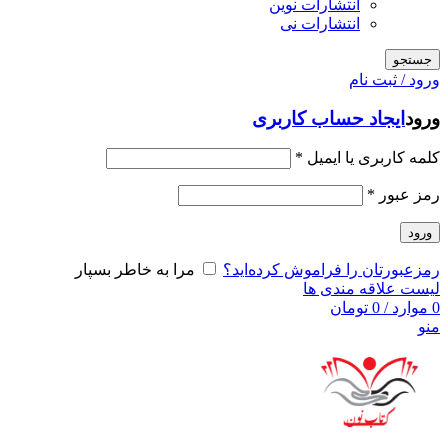
انتشارات نوین
انتشارات نی
جستجو
ورود / ثبت نام
ورود
ایجاد حساب کاربری
کلمه کاربری یا ایمیل
*
رمز عبور
*
ورود
رمزعبورتان را فراموش کرده‌اید؟
مرا به خاطر بسپار
لیست علاقه مندی ها
0
موارد
/
0
تومان
منو