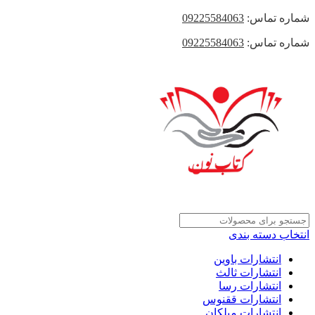
شماره تماس:
09225584063
شماره تماس:
09225584063
انتخاب دسته بندی
انتشارات باوین
انتشارات ثالث
انتشارات رسا
انتشارات ققنوس
انتشارات میلکان