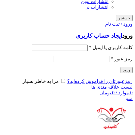
انتشارات نوین
انتشارات نی
جستجو
ورود / ثبت نام
ورود
ایجاد حساب کاربری
کلمه کاربری یا ایمیل
*
رمز عبور
*
ورود
رمزعبورتان را فراموش کرده‌اید؟
مرا به خاطر بسپار
لیست علاقه مندی ها
0
موارد
/
0
تومان
منو