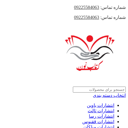
شماره تماس:
09225584063
شماره تماس:
09225584063
انتخاب دسته بندی
انتشارات باوین
انتشارات ثالث
انتشارات رسا
انتشارات ققنوس
انتشارات میلکان