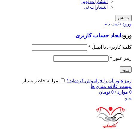
انتشارات نوین
انتشارات نی
جستجو
ورود / ثبت نام
ورود
ایجاد حساب کاربری
کلمه کاربری یا ایمیل
*
رمز عبور
*
ورود
رمزعبورتان را فراموش کرده‌اید؟
مرا به خاطر بسپار
لیست علاقه مندی ها
0
موارد
/
0
تومان
منو