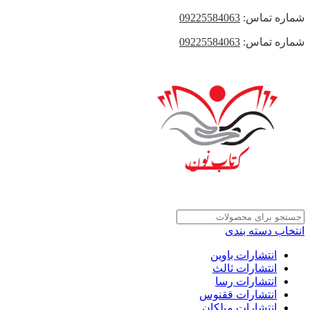
شماره تماس:
09225584063
شماره تماس:
09225584063
انتخاب دسته بندی
انتشارات باوین
انتشارات ثالث
انتشارات رسا
انتشارات ققنوس
انتشارات میلکان