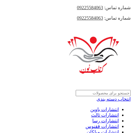
شماره تماس:
09225584063
شماره تماس:
09225584063
انتخاب دسته بندی
انتشارات باوین
انتشارات ثالث
انتشارات رسا
انتشارات ققنوس
انتشارات میلکان