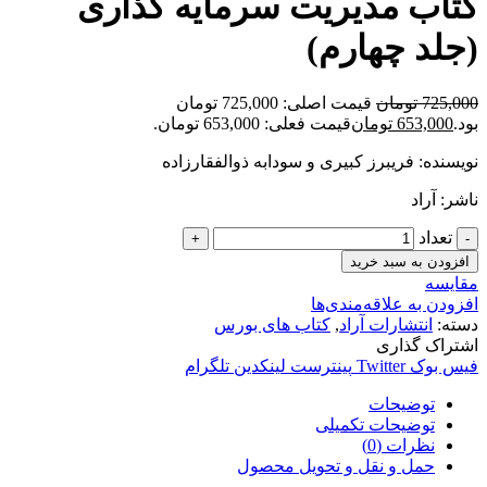
کتاب مدیریت سرمایه گذاری
(جلد چهارم)
725,000
تومان
قیمت اصلی: 725,000 تومان
بود.
653,000
تومان
قیمت فعلی: 653,000 تومان.
نویسنده: فریبرز کبیری و سودابه ذوالفقارزاده
ناشر: آراد
تعداد
افزودن به سبد خرید
مقایسه
افزودن به علاقه‌مندی‌ها
دسته:
انتشارات آراد
,
کتاب های بورس
اشتراک گذاری
فیس بوک
Twitter
پینترست
لینکدین
تلگرام
توضیحات
توضیحات تکمیلی
نظرات (0)
حمل و نقل و تحویل محصول