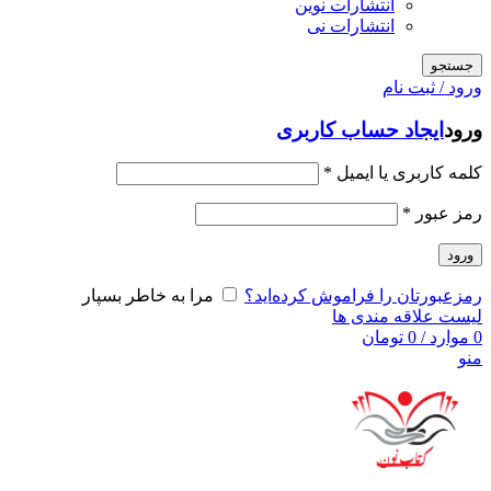
انتشارات نوین
انتشارات نی
جستجو
ورود / ثبت نام
ورود
ایجاد حساب کاربری
کلمه کاربری یا ایمیل
*
رمز عبور
*
ورود
رمزعبورتان را فراموش کرده‌اید؟
مرا به خاطر بسپار
لیست علاقه مندی ها
0
موارد
/
0
تومان
منو