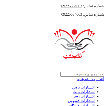
شماره تماس:
09225584063
شماره تماس:
09225584063
انتخاب دسته بندی
انتشارات باوین
انتشارات ثالث
انتشارات رسا
انتشارات ققنوس
انتشارات میلکان