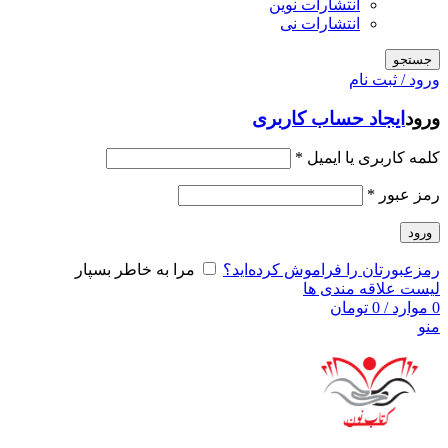
انتشارات نوین
انتشارات نی
جستجو
ورود / ثبت نام
ورود
ایجاد حساب کاربری
کلمه کاربری یا ایمیل
*
رمز عبور
*
ورود
رمزعبورتان را فراموش کرده‌اید؟
مرا به خاطر بسپار
لیست علاقه مندی ها
0
موارد
/
0
تومان
منو