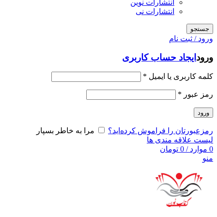
انتشارات نوین
انتشارات نی
جستجو
ورود / ثبت نام
ورود
ایجاد حساب کاربری
کلمه کاربری یا ایمیل
*
رمز عبور
*
ورود
رمزعبورتان را فراموش کرده‌اید؟
مرا به خاطر بسپار
لیست علاقه مندی ها
0
موارد
/
0
تومان
منو