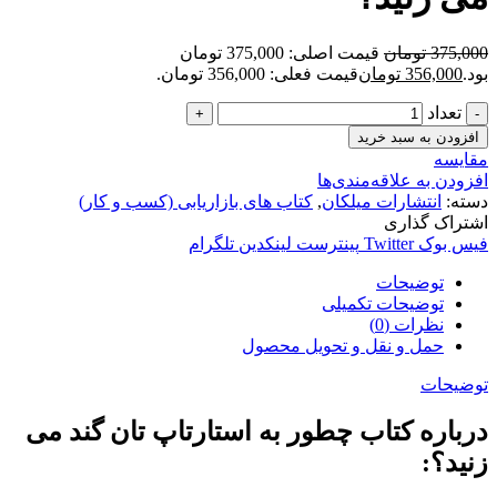
375,000
تومان
قیمت اصلی: 375,000 تومان
بود.
356,000
تومان
قیمت فعلی: 356,000 تومان.
تعداد
افزودن به سبد خرید
مقایسه
افزودن به علاقه‌مندی‌ها
دسته:
انتشارات میلکان
,
کتاب های بازاریابی (کسب و کار)
اشتراک گذاری
فیس بوک
Twitter
پینترست
لینکدین
تلگرام
توضیحات
توضیحات تکمیلی
نظرات (0)
حمل و نقل و تحویل محصول
توضیحات
درباره کتاب چطور به استارتاپ تان گند می
زنید؟: