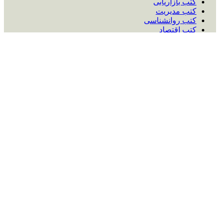
کتب بازاریابی
کتب مدیریت
کتب روانشناسی
کتب اقتصاد
رمان های خارجی
رمان های ایرانی
مقاله ها
تماس با ما :
ایمیل:
ketabnoon6568@gmail.com
شماره تماس:
09225584063
اینستاگرام:
ketabnoon
تماس با ما :
ایمیل:
ketabnoon6568@gmail.com