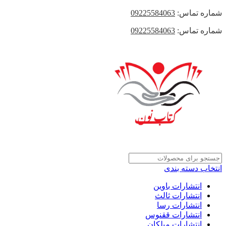
شماره تماس:
09225584063
شماره تماس:
09225584063
انتخاب دسته بندی
انتشارات باوین
انتشارات ثالث
انتشارات رسا
انتشارات ققنوس
انتشارات میلکان