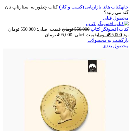
خانه
کتاب های بازاریابی (کسب و کار)
کتاب چطور به استارتاپ تان
گند می زنید؟
محصول قبلی
کتاب افسونگر کتاب
550,000
تومان
قیمت اصلی: 550,000 تومان
بود.
495,000
تومان
قیمت فعلی: 495,000 تومان.
بازگشت به محصولات
محصول بعدی