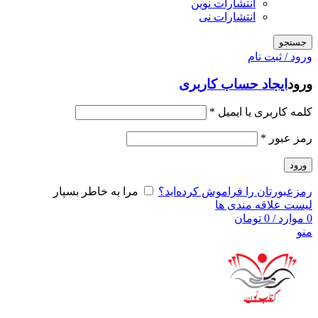
انتشارات نوین
انتشارات نی
جستجو
ورود / ثبت نام
ورود
ایجاد حساب کاربری
کلمه کاربری یا ایمیل
*
رمز عبور
*
ورود
رمزعبورتان را فراموش کرده‌اید؟
مرا به خاطر بسپار
لیست علاقه مندی ها
0
موارد
/
0
تومان
منو