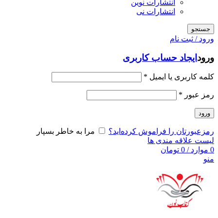
انتشارات نوین
انتشارات نی
جستجو
ورود / ثبت نام
ورود
ایجاد حساب کاربری
کلمه کاربری یا ایمیل
*
رمز عبور
*
ورود
رمزعبورتان را فراموش کرده‌اید؟
مرا به خاطر بسپار
لیست علاقه مندی ها
0
موارد
/
0
تومان
منو