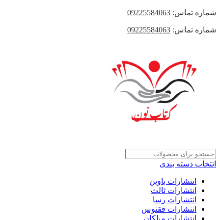
شماره تماس:
09225584063
شماره تماس:
09225584063
انتخاب دسته بندی
انتشارات باوین
انتشارات ثالث
انتشارات رسا
انتشارات ققنوس
انتشارات میلکان