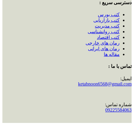
دسترسی سریع :
کتب بورس
کتب بازاریابی
کتب مدیریت
کتب روانشناسی
کتب اقتصاد
رمان های خارجی
رمان های ایرانی
مقاله ها
تماس با ما :
ایمیل:
ketabnoon6568@gmail.com
شماره تماس:
09225584063
اینستاگرام: