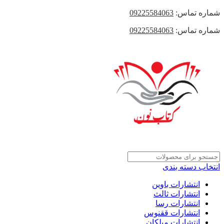
شماره تماس:
09225584063
شماره تماس:
09225584063
انتخاب دسته بندی
انتشارات باوین
انتشارات ثالث
انتشارات رسا
انتشارات ققنوس
انتشارات میلکان