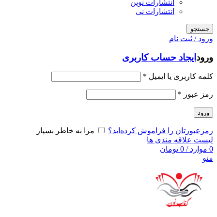
انتشارات نوین
انتشارات نی
جستجو
ورود / ثبت نام
ورود
ایجاد حساب کاربری
کلمه کاربری یا ایمیل
*
رمز عبور
*
ورود
رمزعبورتان را فراموش کرده‌اید؟
مرا به خاطر بسپار
لیست علاقه مندی ها
0
موارد
/
0
تومان
منو