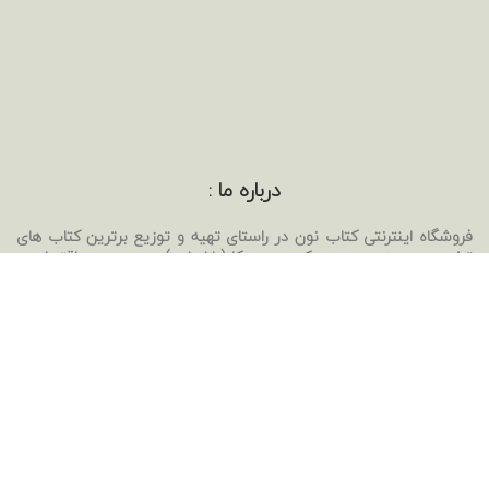
درباره ما :
فروشگاه اینترنتی کتاب نون در راستای تهیه و توزیع برترین کتاب های
تخصصی حوزه بورس، کسب و کار(بازاریابی)، مدیریت، اقتصاد و
روانشناسی فعالیت خود را آغاز نمود. هدف ما معرفی برترین کتاب های
موجود در بازار با بهترین ترجمه ها برای شما عزیزان می باشد. همانطور که
از هر فروشگاه اینترنتی انتظار می رود سرعت و دقت در ارسال کالا در
اولویت کار ما قرار دارد. امید است که در کنار شما عزیزان بتوانیم خدمات
خود را هر چه بهتر ارائه دهیم و موجبات رضایتمندی شما عزیزان را فراهم
آوریم.
تماس با ما :
دسترسی سریع :