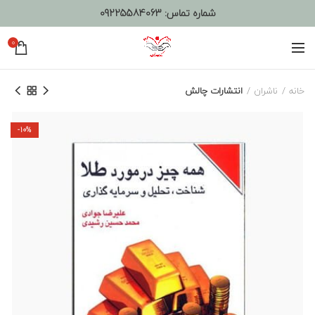
شماره تماس:
09225584063
0
خانه
ناشران
انتشارات چالش
-10%