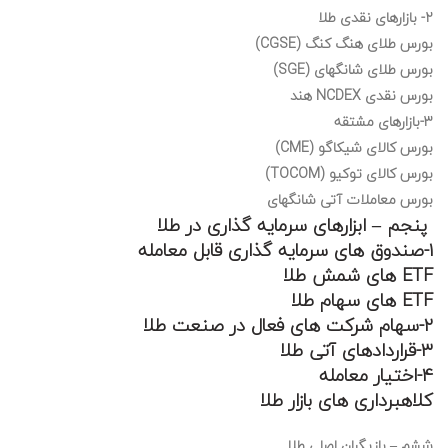
۲- بازارهای نقدی طلا
بورس طلای هنگ کنگ (CGSE)
بورس طلای شانگهای (SGE)
بورس نقدی NCDEX هند
۳-بازارهای مشتقه
بورس کالای شیکاگو (CME)
بورس کالای توکیو (TOCOM)
بورس معاملات آتی شانگهای
پنجم – ابزارهای سرمایه گذاری در طلا
۱-صندوق های سرمایه گذاری قابل معامله
ETF های شمش طلا
ETF های سهام طلا
۲-سهام شرکت های فعال در صنعت طلا
۳-قراردادهای آتی طلا
۴-اختیار معامله
کلاهبرداری های بازار طلا
ششم – بازیگران اصلی طلا