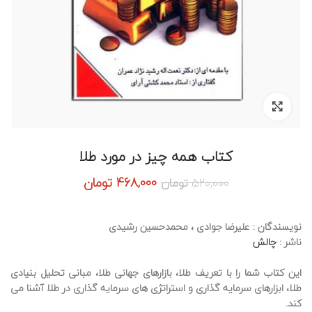
برای بزرگنمایی کلیک کنید
کتاب همه چیز در مورد طلا
قیمت
قیمت
468,000
تومان
520,000
تومان
اصلی:
فعلی:
520,000 تومان
468,000 تومان.
بود.
نویسندگان
: علیرضا جوادی ، محمدحسین رشیدی
ناشر
:
چالش
این کتاب شما را با تعریف طلا، بازارهای جهانی طلا، مبانی تحلیل بنیادی
طلا، ابزارهای سرمایه گذاری و استراتژی های سرمایه گذاری در طلا آشنا می
کند.