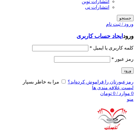
انتشارات نوین
انتشارات نی
جستجو
ورود / ثبت نام
ورود
ایجاد حساب کاربری
کلمه کاربری یا ایمیل
*
رمز عبور
*
ورود
رمزعبورتان را فراموش کرده‌اید؟
مرا به خاطر بسپار
لیست علاقه مندی ها
0
موارد
/
0
تومان
منو