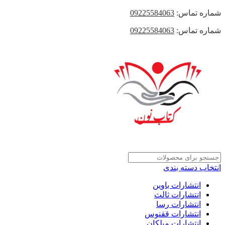
شماره تماس:
09225584063
شماره تماس:
09225584063
انتخاب دسته بندی
انتشارات باوین
انتشارات ثالث
انتشارات رسا
انتشارات ققنوس
انتشارات میلکان