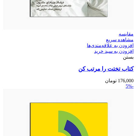
مقایسه
مشاهده سریع
افزودن به علاقه‌مندی‌ها
افزودن به سبد خرید
بستن
کتاب تختت را مرتب کن
176,000
تومان
-5%