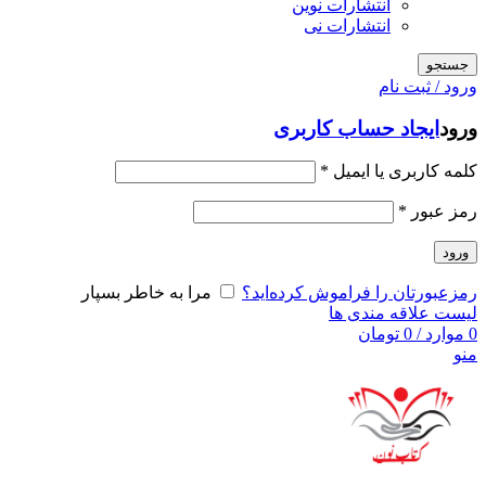
انتشارات نوین
انتشارات نی
جستجو
ورود / ثبت نام
ورود
ایجاد حساب کاربری
کلمه کاربری یا ایمیل
*
رمز عبور
*
ورود
رمزعبورتان را فراموش کرده‌اید؟
مرا به خاطر بسپار
لیست علاقه مندی ها
0
موارد
/
0
تومان
منو