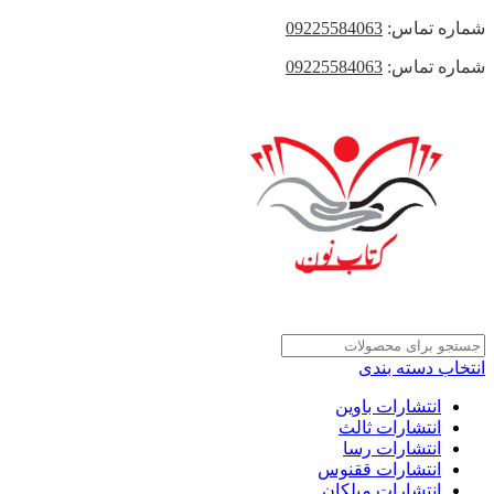
شماره تماس:
09225584063
شماره تماس:
09225584063
انتخاب دسته بندی
انتشارات باوین
انتشارات ثالث
انتشارات رسا
انتشارات ققنوس
انتشارات میلکان