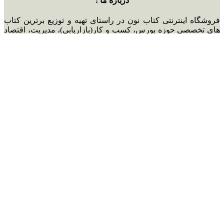
درباره ما :
فروشگاه اینترنتی کتاب نون در راستای تهیه و توزیع برترین کتاب
های تخصصی حوزه بورس، کسب و کار(بازاریابی)، مدیریت، اقتصاد
و روانشناسی فعالیت خود را آغاز نمود. هدف ما معرفی برترین
کتاب های موجود در بازار با بهترین ترجمه ها برای شما عزیزان می
باشد. همانطور که از هر فروشگاه اینترنتی انتظار می رود سرعت و
دقت در ارسال کالا در اولویت کار ما قرار دارد. امید است که در
کنار شما عزیزان بتوانیم خدمات خود را هر چه بهتر ارائه دهیم و
موجبات رضایتمندی شما عزیزان را فراهم آوریم.
دسترسی سریع :
کتب بورس
کتب بازاریابی
کتب مدیریت
کتب روانشناسی
کتب اقتصاد
رمان های خارجی
رمان های ایرانی
مقاله ها
تماس با ما :