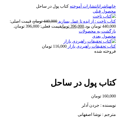
خانه
ناشران
انتشارات آموخته
کتاب پول در ساحل
محصول قبلی
کتاب تاخت : از ایده تا عمل بسازید
440,000
تومان
قیمت اصلی:
440,000 تومان بود.
396,000
تومان
قیمت فعلی: 396,000 تومان.
بازگشت به محصولات
محصول بعدی
کتاب تحقیقات راهبردی بازار
116,000
تومان
فروخته شده
برای بزرگنمایی کلیک کنید
کتاب پول در ساحل
160,000
تومان
نویسنده : جردن آدلر
مترجم : نوشا اصفهانی