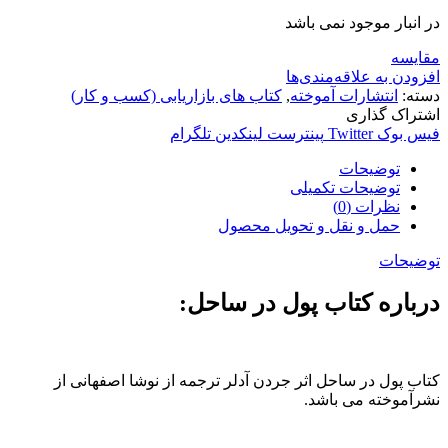
در انبار موجود نمی باشد
مقایسه
افزودن به علاقه‌مندی‌ها
دسته:
انتشارات آموخته
,
کتاب های بازاریابی (کسب و کار)
اشتراک گذاری
فیس بوک
Twitter
پینترست
لینکدین
تلگرام
توضیحات
توضیحات تکمیلی
نظرات (0)
حمل و نقل و تحویل محصول
توضیحات
درباره کتاب پول در ساحل:
کتاب پول در ساحل اثر جردن آدلر ترجمه از نوشا اصفهانی از
نشرآموخته می باشد.