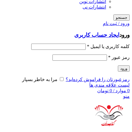
انتشارات نوین
انتشارات نی
جستجو
ورود / ثبت نام
ورود
ایجاد حساب کاربری
کلمه کاربری یا ایمیل
*
رمز عبور
*
ورود
رمزعبورتان را فراموش کرده‌اید؟
مرا به خاطر بسپار
لیست علاقه مندی ها
0
موارد
/
0
تومان
منو