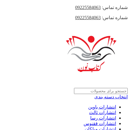
شماره تماس:
09225584063
شماره تماس:
09225584063
انتخاب دسته بندی
انتشارات باوین
انتشارات ثالث
انتشارات رسا
انتشارات ققنوس
انتشارات میلکان