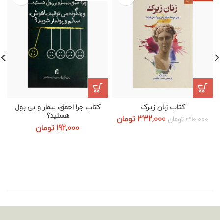
کتاب زنان زیرک
کتاب چرا احمق، بیمار و بی پول
هستید؟
قیمت
قیمت
332,000
تومان
390,000
تومان
اصلی:
فعلی:
192,000
تومان
390,000 تومان
332,000 تومان.
بود.