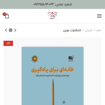
شماره تماس:
09225584063
0
خانه
ناشران
انتشارات نوین
-5%