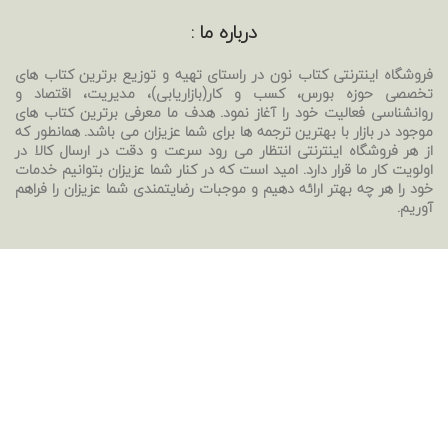
درباره ما :
فروشگاه اینترنتی کتاب نون در راستای تهیه و توزیع برترین کتاب های
تخصصی حوزه بورس، کسب و کار(بازاریابی)، مدیریت، اقتصاد و
روانشناسی فعالیت خود را آغاز نمود. هدف ما معرفی برترین کتاب های
موجود در بازار با بهترین ترجمه ها برای شما عزیزان می باشد. همانطور که
از هر فروشگاه اینترنتی انتظار می رود سرعت و دقت در ارسال کالا در
اولویت کار ما قرار دارد. امید است که در کنار شما عزیزان بتوانیم خدمات
خود را هر چه بهتر ارائه دهیم و موجبات رضایتمندی شما عزیزان را فراهم
آوریم.
تماس با ما :
دسترسی سریع :
ایمیل:
کتب بورس
ketabnoon6568@gmail.com
کتب بازاریابی
شماره تماس:
کتب مدیریت
09225584063
کتب روانشناسی