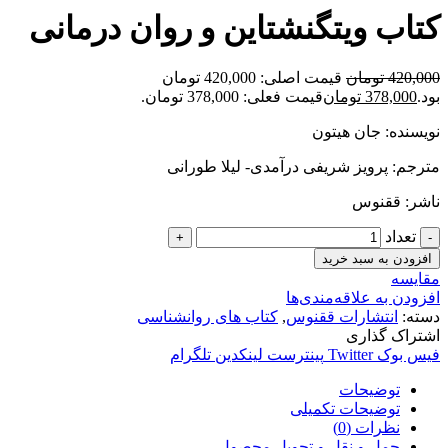
کتاب ویتگنشتاین و روان درمانی
420,000
تومان
قیمت اصلی: 420,000 تومان
بود.
378,000
تومان
قیمت فعلی: 378,000 تومان.
نویسنده: جان هیتون
مترجم: پرویز شریفی درآمدی- لیلا طورانی
ناشر: ققنوس
تعداد
افزودن به سبد خرید
مقایسه
افزودن به علاقه‌مندی‌ها
دسته:
انتشارات ققنوس
,
کتاب های روانشناسی
اشتراک گذاری
فیس بوک
Twitter
پینترست
لینکدین
تلگرام
توضیحات
توضیحات تکمیلی
نظرات (0)
حمل و نقل و تحویل محصول