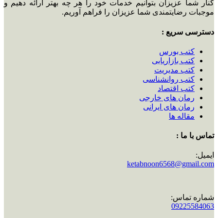
کنار شما عزیزان بتوانیم خدمات خود را هر چه بهتر ارائه دهیم و
موجبات رضایتمندی شما عزیزان را فراهم آوریم.
دسترسی سریع :
کتب بورس
کتب بازاریابی
کتب مدیریت
کتب روانشناسی
کتب اقتصاد
رمان های خارجی
رمان های ایرانی
مقاله ها
تماس با ما :
ایمیل:
ketabnoon6568@gmail.com
شماره تماس:
09225584063