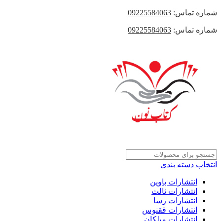
شماره تماس:
09225584063
شماره تماس:
09225584063
انتخاب دسته بندی
انتشارات باوین
انتشارات ثالث
انتشارات رسا
انتشارات ققنوس
انتشارات میلکان