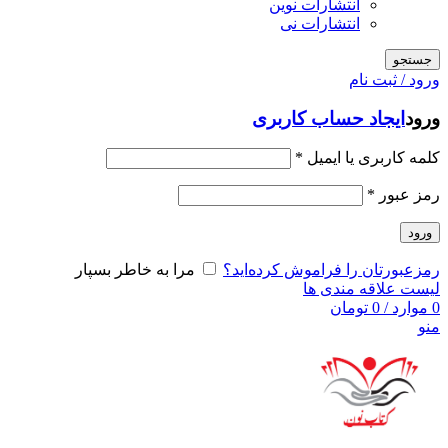
انتشارات نوین
انتشارات نی
جستجو
ورود / ثبت نام
ورود
ایجاد حساب کاربری
کلمه کاربری یا ایمیل
*
رمز عبور
*
ورود
رمزعبورتان را فراموش کرده‌اید؟
مرا به خاطر بسپار
لیست علاقه مندی ها
0
موارد
/
0
تومان
منو