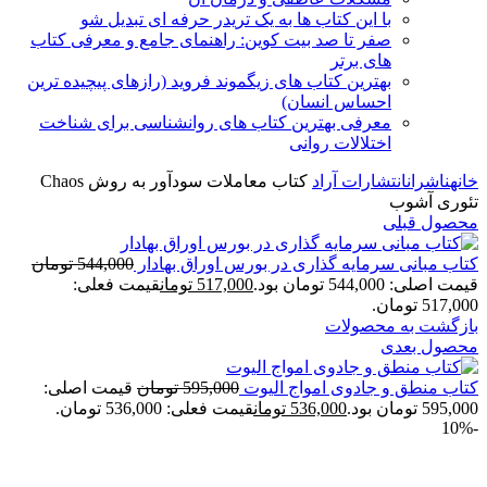
با این کتاب ها به یک تریدر حرفه ای تبدیل شو
صفر تا صد بیت کوین: راهنمای جامع و معرفی کتاب
های برتر
بهترین کتاب های زیگموند فروید (رازهای پیچیده ترین
احساس انسان)
معرفی بهترین کتاب های روانشناسی برای شناخت
اختلالات روانی
خانه
ناشران
انتشارات آراد
کتاب معاملات سودآور به روش Chaos
تئوری آشوب
محصول قبلی
كتاب مبانی سرمايه گذاری در بورس اوراق بهادار
544,000
تومان
قیمت اصلی: 544,000 تومان بود.
517,000
تومان
قیمت فعلی:
517,000 تومان.
بازگشت به محصولات
محصول بعدی
کتاب منطق و جادوی امواج الیوت
595,000
تومان
قیمت اصلی:
595,000 تومان بود.
536,000
تومان
قیمت فعلی: 536,000 تومان.
-10%