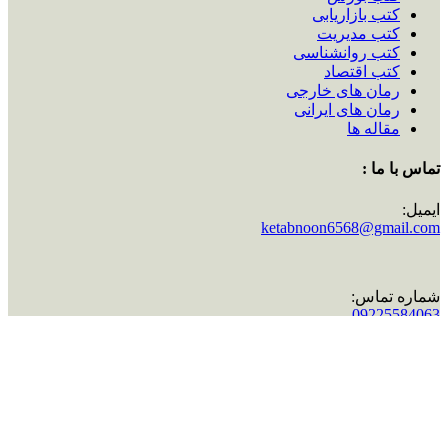
کتب بازاریابی
کتب مدیریت
کتب روانشناسی
کتب اقتصاد
رمان های خارجی
رمان های ایرانی
مقاله ها
تماس با ما :
ایمیل:
ketabnoon6568@gmail.com
شماره تماس:
09225584063
اینستاگرام:
ketabnoon
تماس با ما :
ایمیل:
ketabnoon6568@gmail.com