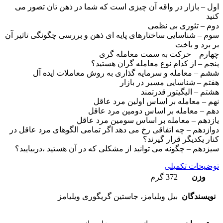
اول – بازار در واقه آن چیزی است که شما در ذهن تان تصور می
کنید
دوم – تئوری بی نظمی
سوم – شناسایی ساختارهای پایه ای ذهن و بررسی چگونگی تاثیر آن
بر برد و باخت
چهارم – حرکت به سمت معامله گری
پنجم – از کدام نوع معامله گران هستید؟
ششم – معامله و سرمایه گذاری به روش معاملات ایده آل
هفتم – شناسایی مسیر در بازار
هشتم – الیگیتور قدرتمند
نهم – معامله بر اساس اولین مرد عاقل
دهم – معامله بر اساس دومین مرد عاقل
یازدهم – معامله بر اساس سومین مرد عاقل
دوازدهم – چه اتفاقی رخ می دهد اگر تمامی الگوهای مرد عاقل در
کنار یکدیگر قرار گیرند؟
سیزدهم – چگونه می توانید از مشکلی که در آن هستید ،دربیایید؟
توضیحات تکمیلی
وزن
372 گرم
نویسندگان
بیل ویلیامز، جاستین گریگوری ویلیامز