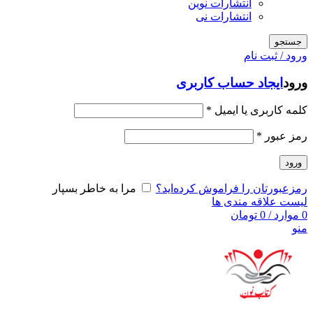
انتشارات نوین
انتشارات نی
جستجو
ورود / ثبت نام
ورود
ایجاد حساب کاربری
کلمه کاربری یا ایمیل
*
رمز عبور
*
ورود
رمزعبورتان را فراموش کرده‌اید؟
مرا به خاطر بسپار
لیست علاقه مندی ها
0
موارد
/
0
تومان
منو