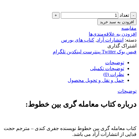
تعداد
افزودن به سبد خرید
مقایسه
افزودن به علاقه‌مندی‌ها
دسته:
انتشارات آراد
,
کتاب های بورس
اشتراک گذاری
فیس بوک
Twitter
پینترست
لینکدین
تلگرام
توضیحات
توضیحات تکمیلی
نظرات (0)
حمل و نقل و تحویل محصول
توضیحات
درباره کتاب معامله گری بین خطوط:
کتاب معامله گری بین خطوط نویسنده جفری کندی – مترجم حجت
فدایی از انتشارات آراد می باشد.