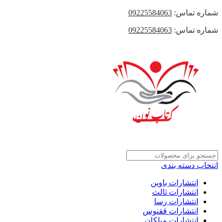
شماره تماس:
09225584063
شماره تماس:
09225584063
انتخاب دسته بندی
انتشارات باوین
انتشارات ثالث
انتشارات رسا
انتشارات ققنوس
انتشارات میلکان