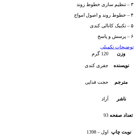
۳ – تنظیم سازی خطوط روند
۴ – خطوط روند و اصول امواج
۵ – تکنیک کانالی کندی
۶ – پرسش و پاسخ
توضیحات تکمیلی
وزن
120 گرم
نویسنده
جفری كندی
مترجم
حجت فدايی
ناشر
آراد
تعداد صفحه
93
نوبت چاپ
اول – 1398