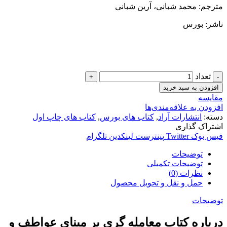
مترجم: محمد شبانی، آرین شبانی
ناشر: بورس
تعداد
افزودن به سبد خرید
مقایسه
افزودن به علاقه‌مندی‌ها
دسته:
انتشارات آراد
,
کتاب های بورس
,
کتاب های چاپ اول
اشتراک گذاری
فیس بوک
Twitter
پینترست
لینکدین
تلگرام
توضیحات
توضیحات تکمیلی
نظرات (0)
حمل و نقل و تحویل محصول
توضیحات
درباره کتاب معامله گری بر مبنای عواطف و