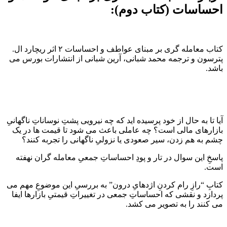
احساسات (کتاب دوم):
کتاب معامله گری بر مبنای عواطف و احساسات ۲ اثر ریچارد ال.
پترسون و ترجمه محمد شبانی، آرین شبانی از انتشارات بورس می
باشد.
آیا تا به حال از خود پرسیده اید که چه نیرویی پشتِ نوساناتِ ناگهانیِ
بازارهای مالی است؟ چه عاملی باعث می شود تا قیمت ها در یک
چشم به هم زدن، سیر صعودی یا نزولیِ ناگهانی را تجربه کنند؟
پاسخِ این سوال در تار و پودِ احساساتِ جمعیِ معامله گران نهفته
است.
کتابِ “رازِ رام کردنِ اژدهایِ درون” به بررسیِ این موضوعِ مهم می
پردازد و نقشی که احساساتِ جمعی در تغییراتِ قیمتیِ بازارها ایفا
می کنند را به تصویر می کشد.