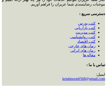
موجبات رضایتمندی شما عزیزان را فراهم آوریم.
دسترسی سریع :
کتب بورس
کتب بازاریابی
کتب مدیریت
کتب روانشناسی
کتب اقتصاد
رمان های خارجی
رمان های ایرانی
مقاله ها
تماس با ما :
ایمیل:
ketabnoon6568@gmail.com
شماره تماس:
09225584063