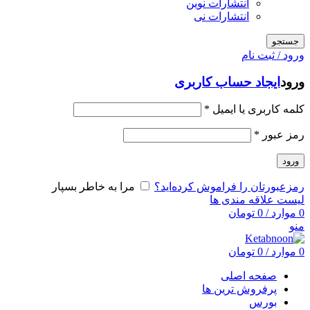
انتشارات نوین
انتشارات نی
جستجو
ورود / ثبت نام
ورود
ایجاد حساب کاربری
کلمه کاربری یا ایمیل
*
رمز عبور
*
ورود
رمزعبورتان را فراموش کرده‌اید؟
مرا به خاطر بسپار
لیست علاقه مندی ها
0
موارد
/
0
تومان
منو
0
موارد
/
0
تومان
صفحه اصلی
پرفروش ترین ها
بورس