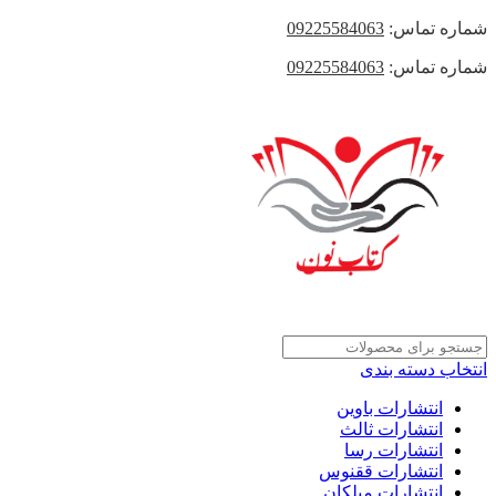
شماره تماس:
09225584063
شماره تماس:
09225584063
انتخاب دسته بندی
انتشارات باوین
انتشارات ثالث
انتشارات رسا
انتشارات ققنوس
انتشارات میلکان