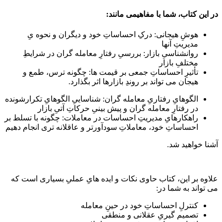
در این کتاب، شما با مفاهیمی مانند:
هوشِ هیجانی: درکِ احساساتِ خود و دیگران و نحوه یِ
مدیریتِ آنها
روانشناسیِ بازار: بررسیِ رفتارِ معامله گران در شرایطِ
مختلفِ بازار
تأثیرِ احساساتِ جمعی بر قیمت ها: چگونه ترس، طمع و
هیجان می تواند بر روندِ بازارها اثر بگذارد.
الگوهایِ رفتاریِ معامله گران: شناساییِ الگوهایِ تکرارشونده
در رفتارِ معامله گران و پیش بینیِ حرکاتِ آتیِ بازار
راهکارهایِ مدیریتِ احساسات در معاملات: چگونه با تسلط بر
احساساتِ خود، معاملاتِ سودآورتر و عاقلانه تری انجام دهیم
آشنا خواهید شد.
علاوه بر این، کتاب حاوی نکات و ایده هایِ عملیِ بسیاری است که
می تواند به شما در:
کنترلِ احساساتِ خود در حینِ معامله
تصمیم گیریِ عقلانی و منطقی