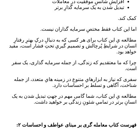
افزایشِ شانسِ موفقیت در معاملات
تبدیل شدن به یک سرمایه گذارِ برتر
کمک کند.
اما این کتاب فقط مختصِ سرمایه گذاران نیست.
مطالعه یِ این کتاب برای هر کسی که به دنبالِ درکِ بهترِ رفتارِ
انسان در شرایطِ پُرچالش و تصمیم گیریِ تحتِ فشار است، مفید
خواهد بود.
چرا که ما معتقدیم که زندگی، از جمله سرمایه گذاری، یک سفر
است.
سفری که نیاز به ابزارهایِ متنوع در زمینه هایِ متعدد، از جمله
شناخت، آگاهی و تسلط بر احساسات دارد.
مطالعه یِ این کتاب، شما گامی مهم در جهتِ تبدیل شدن به یک
انسانِ برتر در تمامیِ شئونِ زندگی بر خواهید داشت.
فهرست کتاب معامله گری بر مبنای عواطف و احساسات ۲: