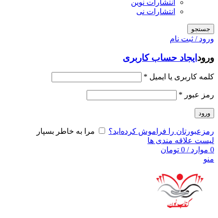
انتشارات نوین
انتشارات نی
جستجو
ورود / ثبت نام
ورود
ایجاد حساب کاربری
کلمه کاربری یا ایمیل
*
رمز عبور
*
ورود
رمزعبورتان را فراموش کرده‌اید؟
مرا به خاطر بسپار
لیست علاقه مندی ها
0
موارد
/
0
تومان
منو