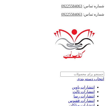
شماره تماس:
09225584063
شماره تماس:
09225584063
انتخاب دسته بندی
انتشارات باوین
انتشارات ثالث
انتشارات رسا
انتشارات ققنوس
انتشارات میلکان