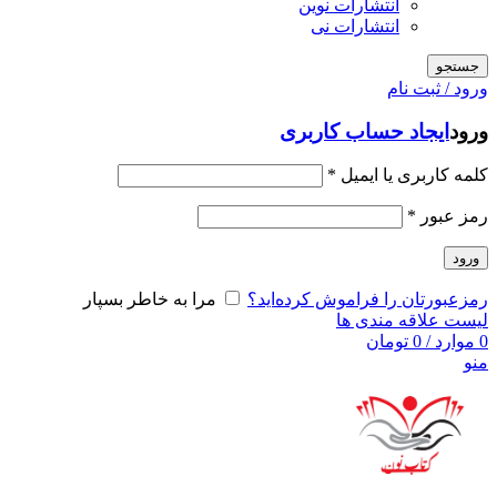
انتشارات نوین
انتشارات نی
جستجو
ورود / ثبت نام
ورود
ایجاد حساب کاربری
کلمه کاربری یا ایمیل
*
رمز عبور
*
ورود
رمزعبورتان را فراموش کرده‌اید؟
مرا به خاطر بسپار
لیست علاقه مندی ها
0
موارد
/
0
تومان
منو