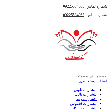
شماره تماس:
09225584063
شماره تماس:
09225584063
انتخاب دسته بندی
انتشارات باوین
انتشارات ثالث
انتشارات رسا
انتشارات ققنوس
انتشارات میلکان