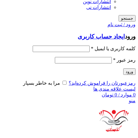
انتشارات نوین
انتشارات نی
جستجو
ورود / ثبت نام
ورود
ایجاد حساب کاربری
کلمه کاربری یا ایمیل
*
رمز عبور
*
ورود
رمزعبورتان را فراموش کرده‌اید؟
مرا به خاطر بسپار
لیست علاقه مندی ها
0
موارد
/
0
تومان
منو