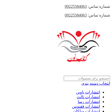
شماره تماس:
09225584063
شماره تماس:
09225584063
انتخاب دسته بندی
انتشارات باوین
انتشارات ثالث
انتشارات رسا
انتشارات ققنوس
انتشارات میلکان