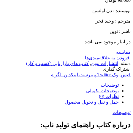
99,000
تومان
نویسنده : دن اولسن
مترجم : وحید فخر
ناشر : نوین
در انبار موجود نمی باشد
مقایسه
افزودن به علاقه‌مندی‌ها
دسته:
انتشارات نوین
,
کتاب های بازاریابی (کسب و کار)
اشتراک گذاری
فیس بوک
Twitter
پینترست
لینکدین
تلگرام
توضیحات
توضیحات تکمیلی
نظرات (0)
حمل و نقل و تحویل محصول
توضیحات
درباره کتاب راهنمای تولید ناب: