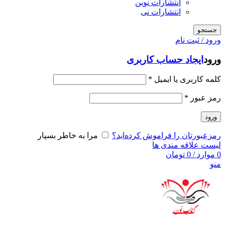
انتشارات نوین
انتشارات نی
جستجو
ورود / ثبت نام
ورود
ایجاد حساب کاربری
کلمه کاربری یا ایمیل
*
رمز عبور
*
ورود
رمزعبورتان را فراموش کرده‌اید؟
مرا به خاطر بسپار
لیست علاقه مندی ها
0
موارد
/
0
تومان
منو