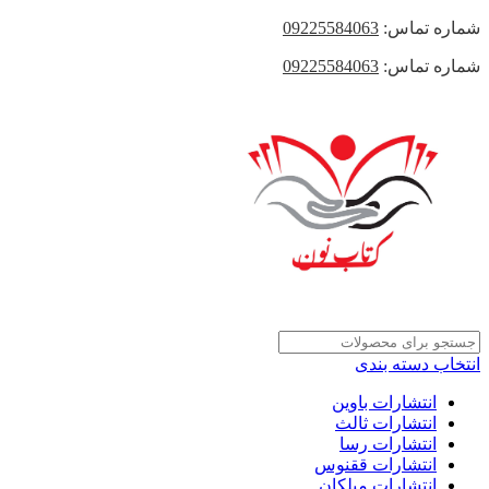
شماره تماس:
09225584063
شماره تماس:
09225584063
انتخاب دسته بندی
انتشارات باوین
انتشارات ثالث
انتشارات رسا
انتشارات ققنوس
انتشارات میلکان