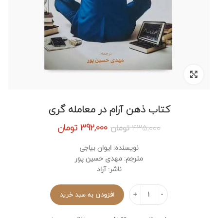
برای بزرگنمایی کلیک کنید
کتاب ذهن آرام در معامله گری
قیمت
قیمت
392,000
تومان
435,000
تومان
اصلی:
فعلی:
435,000 تومان
392,000 تومان.
نویسنده: ایوان بیاجی
بود.
مترجم: مهدی حسین پور
ناشر: آراد
تعداد
افزودن به سبد خرید