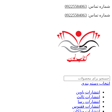
شماره تماس:
09225584063
شماره تماس:
09225584063
انتخاب دسته بندی
انتشارات باوین
انتشارات ثالث
انتشارات رسا
انتشارات ققنوس
انتشارات میلکان