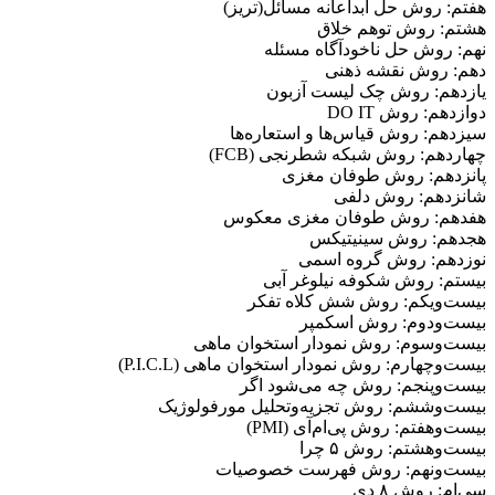
هفتم: روش حل ابداعانه مسائل(تریز)
هشتم: روش توهم خلاق
نهم: روش حل ناخودآگاه مسئله
دهم: روش نقشه ذهنی
یازدهم: روش چک لیست آزبون
دوازدهم: روش DO IT
سیزدهم: روش قیاس‌ها و استعاره‌ها
چهاردهم: روش شبکه شطرنجی (FCB)
پانزدهم: روش طوفان مغزی
شانزدهم: روش دلفی
هفدهم: روش طوفان مغزی معکوس
هجدهم: روش سینیتیکس
نوزدهم: روش گروه اسمی
بیستم: روش شکوفه نیلوغر آبی
بیست‌و‌یکم: روش شش کلاه تفکر
بیست‌و‌دوم: روش اسکمپر
بیست‌و‌سوم: روش نمودار استخوان ماهی
بیست‌و‌چهارم: روش نمودار استخوان ماهی (P.I.C.L)
بیست‌و‌پنجم: روش چه می‌شود اگر
بیست‌و‌ششم: روش تجزیه‌و‌تحلیل مورفولوژیک
بیست‌و‌هفتم: روش پی‌ام‌آی (PMI)
بیست‌و‌هشتم: روش ۵ چرا
بیست‌و‌نهم: روش فهرست خصوصیات
سی‌ام: روش ۸ دی