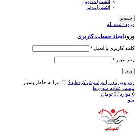
انتشارات نوین
انتشارات نی
جستجو
ورود / ثبت نام
ورود
ایجاد حساب کاربری
کلمه کاربری یا ایمیل
*
رمز عبور
*
ورود
رمزعبورتان را فراموش کرده‌اید؟
مرا به خاطر بسپار
لیست علاقه مندی ها
0
موارد
/
0
تومان
منو