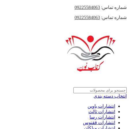
شماره تماس:
09225584063
شماره تماس:
09225584063
انتخاب دسته بندی
انتشارات باوین
انتشارات ثالث
انتشارات رسا
انتشارات ققنوس
انتشارات میلکان