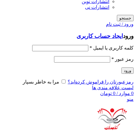
انتشارات نوین
انتشارات نی
جستجو
ورود / ثبت نام
ورود
ایجاد حساب کاربری
کلمه کاربری یا ایمیل
*
رمز عبور
*
ورود
رمزعبورتان را فراموش کرده‌اید؟
مرا به خاطر بسپار
لیست علاقه مندی ها
0
موارد
/
0
تومان
منو