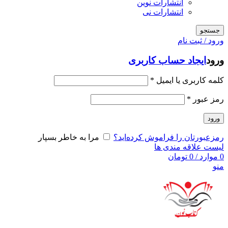
انتشارات نوین
انتشارات نی
جستجو
ورود / ثبت نام
ورود
ایجاد حساب کاربری
کلمه کاربری یا ایمیل
*
رمز عبور
*
ورود
رمزعبورتان را فراموش کرده‌اید؟
مرا به خاطر بسپار
لیست علاقه مندی ها
0
موارد
/
0
تومان
منو