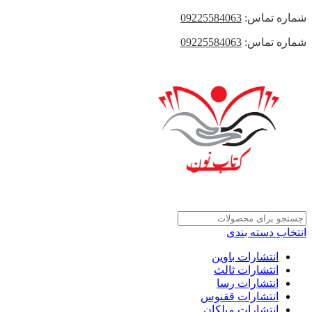
شماره تماس:
09225584063
شماره تماس:
09225584063
انتخاب دسته بندی
انتشارات باوین
انتشارات ثالث
انتشارات رسا
انتشارات ققنوس
انتشارات میلکان