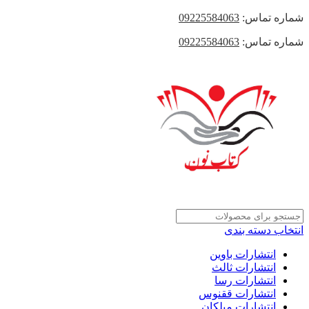
شماره تماس:
09225584063
شماره تماس:
09225584063
انتخاب دسته بندی
انتشارات باوین
انتشارات ثالث
انتشارات رسا
انتشارات ققنوس
انتشارات میلکان