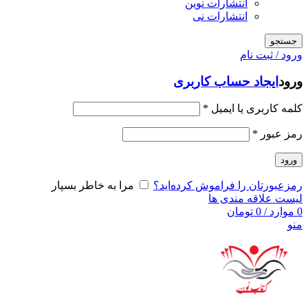
انتشارات نوین
انتشارات نی
جستجو
ورود / ثبت نام
ورود
ایجاد حساب کاربری
کلمه کاربری یا ایمیل
*
رمز عبور
*
ورود
رمزعبورتان را فراموش کرده‌اید؟
مرا به خاطر بسپار
لیست علاقه مندی ها
0
موارد
/
0
تومان
منو