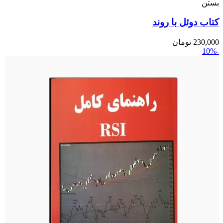
بستن
کتاب دوئل با روند
230,000
تومان
-10%