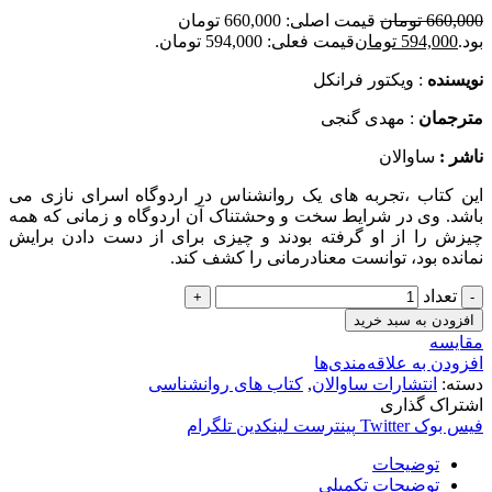
660,000
تومان
قیمت اصلی: 660,000 تومان
بود.
594,000
تومان
قیمت فعلی: 594,000 تومان.
نويسنده
: ویکتور فرانکل
مترجمان
: مهدی گنجی
ناشر :
ساوالان
این کتاب ،تجربه های یک روانشناس در اردوگاه اسرای نازی می
باشد. وی در شرایط سخت و وحشتناک آن اردوگاه و زمانی که همه
چیزش را از او گرفته بودند و چیزی برای از دست دادن برایش
نمانده بود، توانست معنادرمانی را کشف کند.
تعداد
افزودن به سبد خرید
مقایسه
افزودن به علاقه‌مندی‌ها
دسته:
انتشارات ساوالان
,
کتاب های روانشناسی
اشتراک گذاری
فیس بوک
Twitter
پینترست
لینکدین
تلگرام
توضیحات
توضیحات تکمیلی