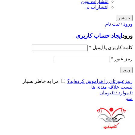
انتشارات نوین
انتشارات نی
جستجو
ورود / ثبت نام
ورود
ایجاد حساب کاربری
کلمه کاربری یا ایمیل
*
رمز عبور
*
ورود
رمزعبورتان را فراموش کرده‌اید؟
مرا به خاطر بسپار
لیست علاقه مندی ها
0
موارد
/
0
تومان
منو