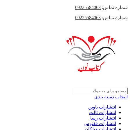
شماره تماس:
09225584063
شماره تماس:
09225584063
انتخاب دسته بندی
انتشارات باوین
انتشارات ثالث
انتشارات رسا
انتشارات ققنوس
انتشارات میلکان