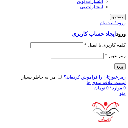
انتشارات نوین
انتشارات نی
جستجو
ورود / ثبت نام
ورود
ایجاد حساب کاربری
کلمه کاربری یا ایمیل
*
رمز عبور
*
ورود
رمزعبورتان را فراموش کرده‌اید؟
مرا به خاطر بسپار
لیست علاقه مندی ها
0
موارد
/
0
تومان
منو