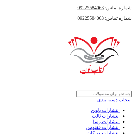
شماره تماس:
09225584063
شماره تماس:
09225584063
انتخاب دسته بندی
انتشارات باوین
انتشارات ثالث
انتشارات رسا
انتشارات ققنوس
انتشارات میلکان