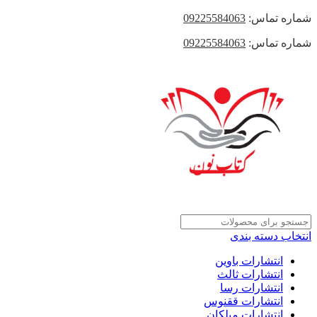
شماره تماس:
09225584063
شماره تماس:
09225584063
انتخاب دسته بندی
انتشارات باوین
انتشارات ثالث
انتشارات رسا
انتشارات ققنوس
انتشارات میلکان