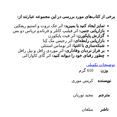
برخی از کتاب‌های مورد بررسی در این مجموعه عبارتند از:
تمایز ایجاد کنید یا بمیرید:
اثر جک تروت و استیو ریفکین
بازاریابی جنبی:
اثر فیلیپ کاتلر و فرناندو تریاس دو بس
گزارش پاپکورن:
اثر فیث پاپکورن
بازاریابی رابطه‌ای:
اثر رجیس مک کِنا
شبکه‌سازی با اغنیا:
اثر توماس استنلی
بر فراز نردبان وفاداری:
اثر موردی رافل و نیل رافل
چطور رقبای خود را دیوانه کنید:
اثر گای کاوازاکی
توضیحات تکمیلی
وزن
610 گرم
نویسنده
کریس موری
مترجم
مجید نوریان
ناشر
مبلغان