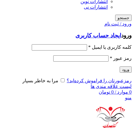
انتشارات نوین
انتشارات نی
جستجو
ورود / ثبت نام
ورود
ایجاد حساب کاربری
کلمه کاربری یا ایمیل
*
رمز عبور
*
ورود
رمزعبورتان را فراموش کرده‌اید؟
مرا به خاطر بسپار
لیست علاقه مندی ها
0
موارد
/
0
تومان
منو