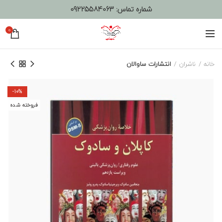
شماره تماس:
09225584063
0
خانه
ناشران
انتشارات ساوالان
-10%
فروخته شده