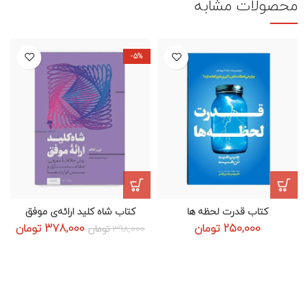
محصولات مشابه
-5%
کتاب قدرت لحظه ها
کتاب شاه کلید ارائه‌ی موفق
قیمت
قیم
250,000
تومان
378,000
تومان
398,000
تومان
اصلی:
فعلی
398,000 تومان
378,000
بود.