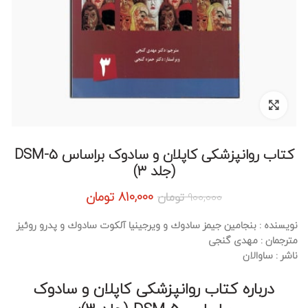
برای بزرگنمایی کلیک کنید
کتاب روانپزشکی کاپلان و سادوک براساس DSM-۵
(جلد ۳)
قیمت
قیمت
810,000
تومان
900,000
تومان
اصلی:
فعلی:
900,000 تومان
810,000 تومان.
نويسنده
: بنجامين جيمز سادوك و ويرجينيا آلكوت سادوك و پدرو روئيز
بود.
مترجمان
: مهدی گنجی
ناشر :
ساوالان
درباره کتاب روانپزشکی کاپلان و سادوک