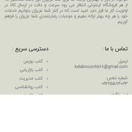
از هر فروشگاه اینترنتی انتظار می رود سرعت و دقت در ارسال کالا در
اولویت کار ما قرار دارد. امید است که در کنار شما عزیزان بتوانیم خدمات
خود را هر چه بهتر ارائه دهیم و موجبات رضایتمندی شما عزیزان را فراهم
آوریم.
تماس با ما :
دسترسی سریع :
ایمیل:
کتب بورس
ketabnoon6568@gmail.com
کتب بازاریابی
شماره تماس:
کتب مدیریت
09225584063
کتب روانشناسی
اینستاگرام:
کتب اقتصاد
ketabnoon
رمان های خارجی
رمان های ایرانی
مقاله ها