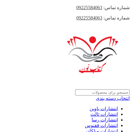
شماره تماس:
09225584063
شماره تماس:
09225584063
انتخاب دسته بندی
انتشارات باوین
انتشارات ثالث
انتشارات رسا
انتشارات ققنوس
انتشارات میلکان