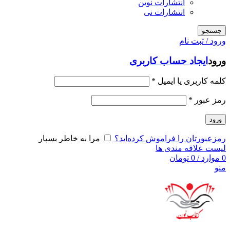
انتشارات نوین
انتشارات نی
جستجو
ورود / ثبت نام
ورود
ایجاد حساب کاربری
کلمه کاربری یا ایمیل
*
رمز عبور
*
ورود
رمزعبورتان را فراموش کرده‌اید؟
مرا به خاطر بسپار
لیست علاقه مندی ها
0
موارد
/
0
تومان
منو