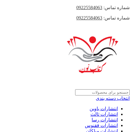
شماره تماس:
09225584063
شماره تماس:
09225584063
انتخاب دسته بندی
انتشارات باوین
انتشارات ثالث
انتشارات رسا
انتشارات ققنوس
انتشارات میلکان