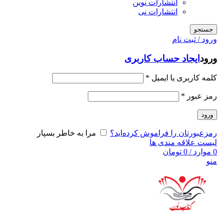
انتشارات نوین
انتشارات نی
جستجو
ورود / ثبت نام
ورود
ایجاد حساب کاربری
کلمه کاربری یا ایمیل
*
رمز عبور
*
ورود
رمزعبورتان را فراموش کرده‌اید؟
مرا به خاطر بسپار
لیست علاقه مندی ها
0
موارد
/
0
تومان
منو