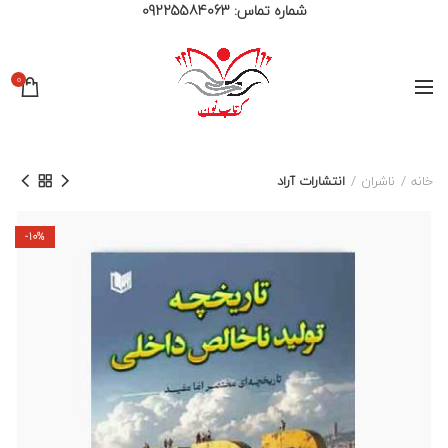
شماره تماس:
09225584063
0
خانه
ناشران
انتشارات آراد
-10%