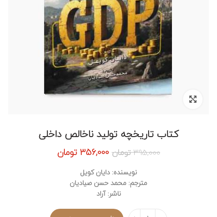
برای بزرگنمایی کلیک کنید
کتاب تاریخچه تولید ناخالص داخلی
356,000
تومان
قیمت فعلی:
قیمت اصلی: 395,000 تومان
395,000
تومان
بود.
356,000 تومان.
نویسنده: دایان کویل
مترجم: محمد حسن صیادیان
ناشر: آراد
تعداد