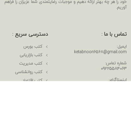
خود را هر چه بهتر ارائه دهیم و موجبات رضایتمندی شما عزیزان را فراهم
آوریم.
تماس با ما :
دسترسی سریع :
ایمیل:
کتب بورس
ketabnoon6568@gmail.com
کتب بازاریابی
شماره تماس:
کتب مدیریت
09225584063
کتب روانشناسی
اینستاگرام:
کتب اقتصاد
ketabnoon
رمان های خارجی
رمان های ایرانی
مقاله ها