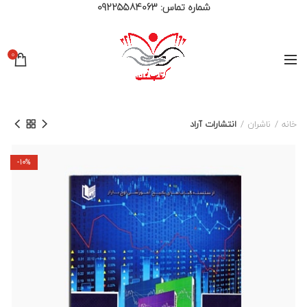
شماره تماس:
09225584063
0
خانه
ناشران
انتشارات آراد
-10%