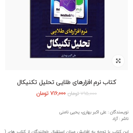
برای بزرگنمایی کلیک کنید
کتاب نرم افزارهای طلایی تحلیل تکنیکال
قیمت
قیمت
716,000
تومان
795,000
تومان
اصلی:
فعلی:
795,000 تومان
716,000 تومان.
بود.
نویسندگان : علی اکبر بهاری، یحیی نامنی
ناشر : آراد
این کتاب با توجه به افزایش میزان استقبال خوانندگان از کتاب های (